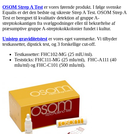
OSOM Strep A Test
er vores førende produkt. I følge svenske
Equalis er det den bedste og sikreste Strep A Test. OSOM Strep A
Test er beregnet til kvalitativ detektion af gruppe A-
streptokokantigen fra svælgpodninger eller til bekræftelse af
præsumptive gruppe A-streptokokkolonier fundet i kultur.
Unistep graviditetstest
er vores eget varemærke. Vi tilbyder
testkassetter, dipstick test, og 3 forskellige cut-off.
Testkassetter: FHC102-MG (25 mIU/ml).
Teststicks: FHC111-MG (25 mIu/ml), FHC-A111 (40
mIu/ml) og FHC-C101 (500 mIu/ml).